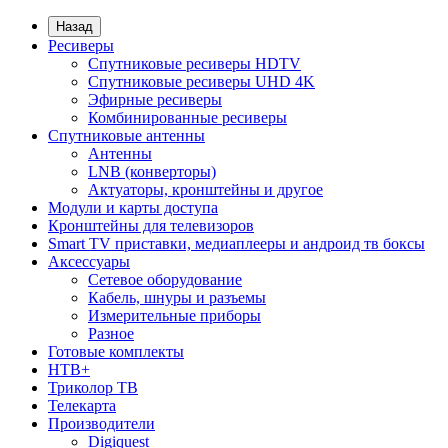
Назад
Ресиверы
Спутниковые ресиверы HDTV
Спутниковые ресиверы UHD 4K
Эфирные ресиверы
Комбинированные ресиверы
Спутниковые антенны
Антенны
LNB (конверторы)
Актуаторы, кронштейны и другое
Модули и карты доступа
Кронштейны для телевизоров
Smart TV приставки, медиаплееры и андроид тв боксы
Аксессуары
Сетевое оборудование
Кабель, шнуры и разъемы
Измерительные приборы
Разное
Готовые комплекты
НТВ+
Триколор ТВ
Телекарта
Производители
Digiquest