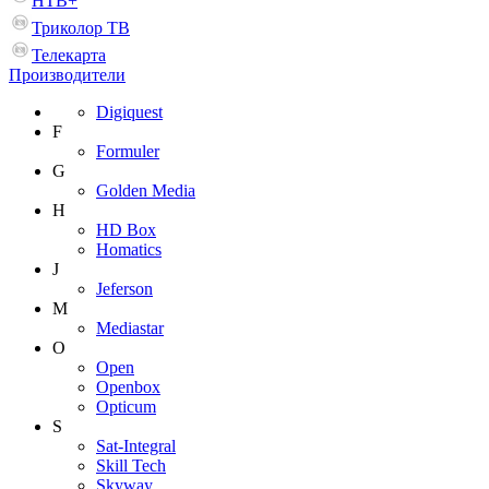
НТВ+
Триколор ТВ
Телекарта
Производители
Digiquest
F
Formuler
G
Golden Media
H
HD Box
Homatics
J
Jeferson
M
Mediastar
O
Open
Openbox
Opticum
S
Sat-Integral
Skill Tech
Skyway