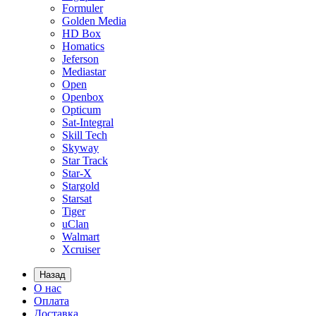
Formuler
Golden Media
HD Box
Homatics
Jeferson
Mediastar
Open
Openbox
Opticum
Sat-Integral
Skill Tech
Skyway
Star Track
Star-X
Stargold
Starsat
Tiger
uClan
Walmart
Xcruiser
Назад
О нас
Оплата
Доставка