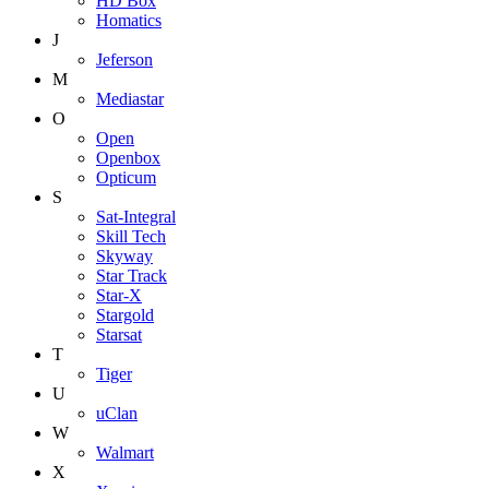
HD Box
Homatics
J
Jeferson
M
Mediastar
O
Open
Openbox
Opticum
S
Sat-Integral
Skill Tech
Skyway
Star Track
Star-X
Stargold
Starsat
T
Tiger
U
uClan
W
Walmart
X