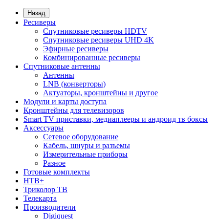
Назад
Ресиверы
Спутниковые ресиверы HDTV
Спутниковые ресиверы UHD 4K
Эфирные ресиверы
Комбинированные ресиверы
Спутниковые антенны
Антенны
LNB (конверторы)
Актуаторы, кронштейны и другое
Модули и карты доступа
Кронштейны для телевизоров
Smart TV приставки, медиаплееры и андроид тв боксы
Аксессуары
Сетевое оборудование
Кабель, шнуры и разъемы
Измерительные приборы
Разное
Готовые комплекты
НТВ+
Триколор ТВ
Телекарта
Производители
Digiquest