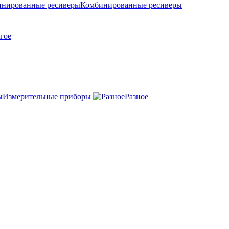
Комбинированные ресиверы
гое
Измерительные приборы
Разное