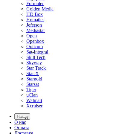
Formuler
Golden Media
HD Box
Homatics
Jeferson
Mediastar
Open
Openbox
Opticum
Sat-Integral
Skill Tech
Skyway
Star Track
Star-X
Stargold
Starsat
Tiger
uClan
Walmart
Xcruiser
Назад
О нас
Оплата
Доставка