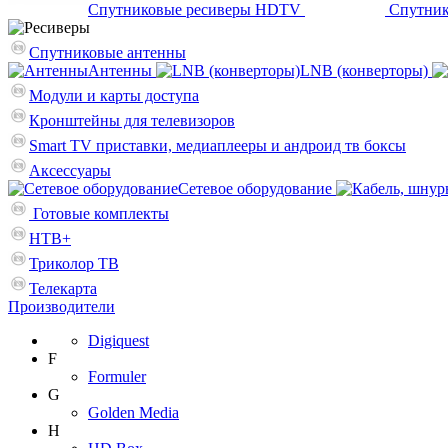
Спутниковые ресиверы HDTV
Спутник
Спутниковые антенны
Антенны
LNB (конверторы)
Модули и карты доступа
Кронштейны для телевизоров
Smart TV приставки, медиаплееры и андроид тв боксы
Аксессуары
Сетевое оборудование
Готовые комплекты
НТВ+
Триколор ТВ
Телекарта
Производители
Digiquest
F
Formuler
G
Golden Media
H