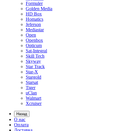
Formuler
Golden Media
HD Box
Homatics
Jeferson
Mediastar
Open
Openbox
Opticum
Sat-Integral
Skill Tech
Skyway
Star Track
Star-X
Stargold
Starsat
Tiger
uClan
Walmart
Xcruiser
Назад
О нас
Оплата
Доставка