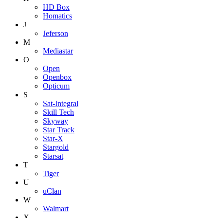
HD Box
Homatics
J
Jeferson
M
Mediastar
O
Open
Openbox
Opticum
S
Sat-Integral
Skill Tech
Skyway
Star Track
Star-X
Stargold
Starsat
T
Tiger
U
uClan
W
Walmart
X