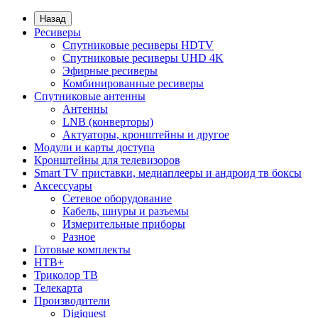
Назад
Ресиверы
Спутниковые ресиверы HDTV
Спутниковые ресиверы UHD 4K
Эфирные ресиверы
Комбинированные ресиверы
Спутниковые антенны
Антенны
LNB (конверторы)
Актуаторы, кронштейны и другое
Модули и карты доступа
Кронштейны для телевизоров
Smart TV приставки, медиаплееры и андроид тв боксы
Аксессуары
Сетевое оборудование
Кабель, шнуры и разъемы
Измерительные приборы
Разное
Готовые комплекты
НТВ+
Триколор ТВ
Телекарта
Производители
Digiquest