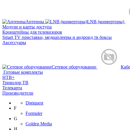
Антенны
LNB (конверторы)
Модули и карты доступа
Кронштейны для телевизоров
Smart TV приставки, медиаплееры и андроид тв боксы
Аксессуары
Сетевое оборудование
Кабе
Готовые комплекты
НТВ+
Триколор ТВ
Телекарта
Производители
Digiquest
F
Formuler
G
Golden Media
H