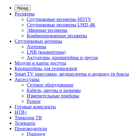
Назад
Ресиверы
Спутниковые ресиверы HDTV
Спутниковые ресиверы UHD 4K
Эфирные ресиверы
Комбинированные ресиверы
Спутниковые антенны
Антенны
LNB (конверторы)
Актуаторы, кронштейны и другое
Модули и карты доступа
Кронштейны для телевизоров
Smart TV приставки, медиаплееры и андроид тв боксы
Аксессуары
Сетевое оборудование
Кабель, шнуры и разъемы
Измерительные приборы
Разное
Готовые комплекты
НТВ+
Триколор ТВ
Телекарта
Производители
Digiquest