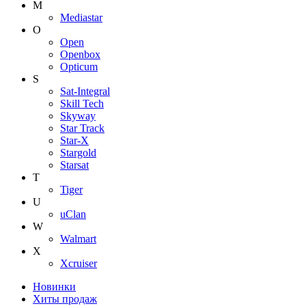
M
Mediastar
O
Open
Openbox
Opticum
S
Sat-Integral
Skill Tech
Skyway
Star Track
Star-X
Stargold
Starsat
T
Tiger
U
uClan
W
Walmart
X
Xcruiser
Новинки
Хиты продаж