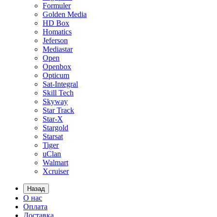
Formuler
Golden Media
HD Box
Homatics
Jeferson
Mediastar
Open
Openbox
Opticum
Sat-Integral
Skill Tech
Skyway
Star Track
Star-X
Stargold
Starsat
Tiger
uClan
Walmart
Xcruiser
Назад
О нас
Оплата
Доставка