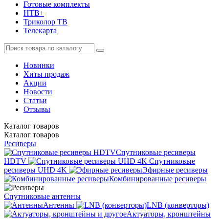
Готовые комплекты
НТВ+
Триколор ТВ
Телекарта
Новинки
Хиты продаж
Акции
Новости
Статьи
Отзывы
Каталог
товаров
Каталог
товаров
Ресиверы
Спутниковые ресиверы
HDTV
Спутниковые
ресиверы UHD 4K
Эфирные ресиверы
Комбинированные ресиверы
Спутниковые антенны
Антенны
LNB (конверторы)
Актуаторы, кронштейны