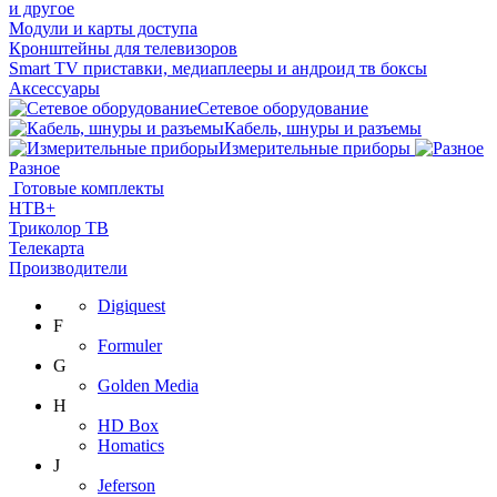
и другое
Модули и карты доступа
Кронштейны для телевизоров
Smart TV приставки, медиаплееры и андроид тв боксы
Аксессуары
Сетевое оборудование
Кабель, шнуры и разъемы
Измерительные приборы
Разное
Готовые комплекты
НТВ+
Триколор ТВ
Телекарта
Производители
Digiquest
F
Formuler
G
Golden Media
H
HD Box
Homatics
J
Jeferson