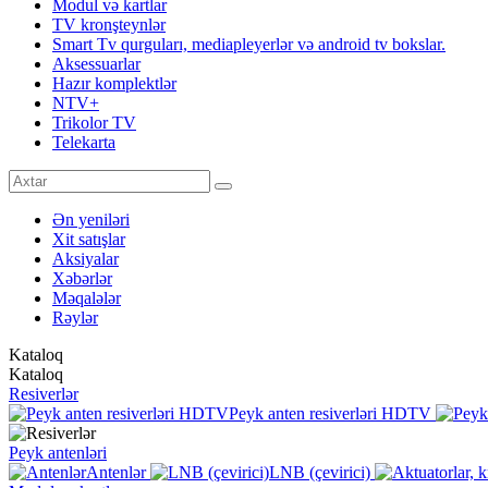
Modul və kartlar
TV kronşteynlər
Smart Tv qurguları, mediapleyerlər və android tv bokslar.
Aksessuarlar
Hazır komplektlər
NTV+
Trikolor TV
Telekarta
Ən yeniləri
Xit satışlar
Aksiyalar
Xəbərlər
Məqalələr
Rəylər
Kataloq
Kataloq
Resiverlər
Peyk anten resiverləri HDTV
Peyk antenləri
Antenlər
LNB (çevirici)