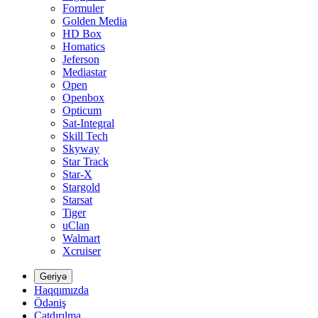
Formuler
Golden Media
HD Box
Homatics
Jeferson
Mediastar
Open
Openbox
Opticum
Sat-Integral
Skill Tech
Skyway
Star Track
Star-X
Stargold
Starsat
Tiger
uClan
Walmart
Xcruiser
Geriyə
Haqqımızda
Ödəniş
Çatdırılma