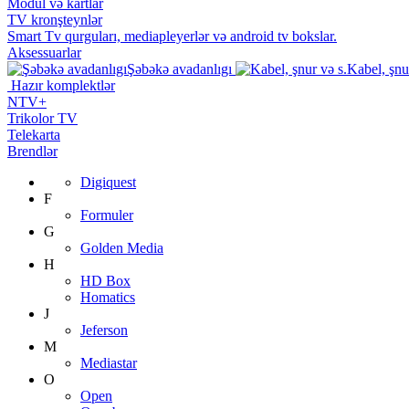
Modul və kartlar
TV kronşteynlər
Smart Tv qurguları, mediapleyerlər və android tv bokslar.
Aksessuarlar
Şəbəkə avadanlıgı
Kabel, şnu
Hazır komplektlər
NTV+
Trikolor TV
Telekarta
Brendlər
Digiquest
F
Formuler
G
Golden Media
H
HD Box
Homatics
J
Jeferson
M
Mediastar
O
Open