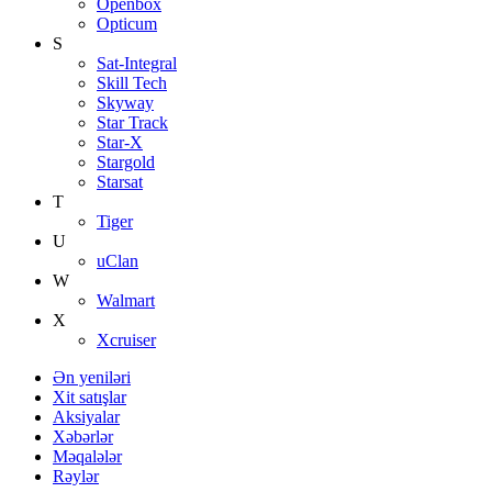
Openbox
Opticum
S
Sat-Integral
Skill Tech
Skyway
Star Track
Star-X
Stargold
Starsat
T
Tiger
U
uClan
W
Walmart
X
Xcruiser
Ən yeniləri
Xit satışlar
Aksiyalar
Xəbərlər
Məqalələr
Rəylər