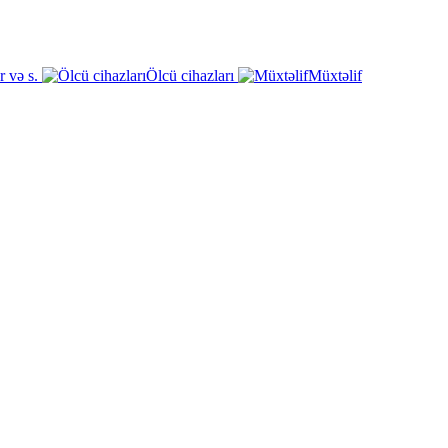
r və s.
Ölcü cihazları
Müxtəlif