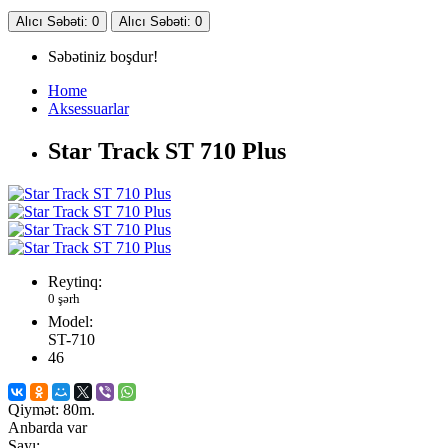
Alıcı
Səbəti
: 0
Alıcı
Səbəti
: 0
Səbətiniz boşdur!
Home
Aksessuarlar
Star Track ST 710 Plus
Reytinq:
0 şərh
Model:
ST-710
46
Qiymət:
80m.
Anbarda var
Sayı: