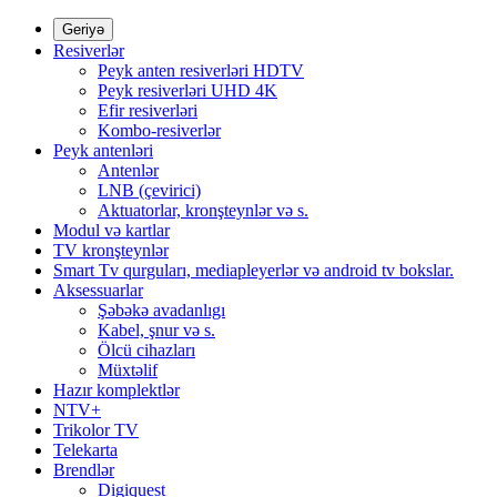
Geriyə
Resiverlər
Peyk anten resiverləri HDTV
Peyk resiverləri UHD 4K
Efir resiverləri
Kombo-resiverlər
Peyk antenləri
Antenlər
LNB (çevirici)
Aktuatorlar, kronşteynlər və s.
Modul və kartlar
TV kronşteynlər
Smart Tv qurguları, mediapleyerlər və android tv bokslar.
Aksessuarlar
Şəbəkə avadanlıgı
Kabel, şnur və s.
Ölcü cihazları
Müxtəlif
Hazır komplektlər
NTV+
Trikolor TV
Telekarta
Brendlər
Digiquest