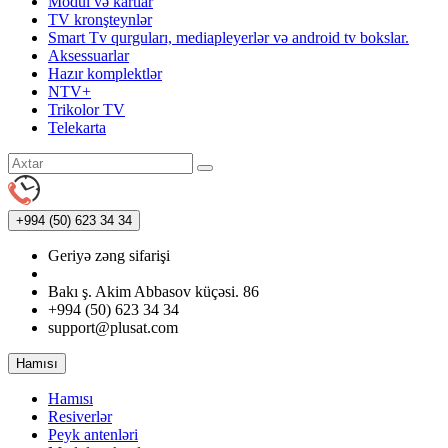
Modul və kartlar
TV kronşteynlər
Smart Tv qurguları, mediapleyerlər və android tv bokslar.
Aksessuarlar
Hazır komplektlər
NTV+
Trikolor TV
Telekarta
+994 (50)
623 34 34
Geriyə zəng sifarişi
Bakı ş. Akim Abbasov küçəsi. 86
+994 (50) 623 34 34
support@plusat.com
Hamısı
Hamısı
Resiverlər
Peyk antenləri