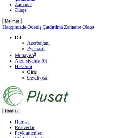
Zəmanət
Əlaqə
Məlimat
Haqqımızda
Ödəniş
Çatdırılma
Zəmanət
Əlaqə
Dil
Azerbaijani
Русский
0
Müqayisə
Arzu siyahısı (0)
Hesabım
Giriş
Qeydiyyat
Hamısı
Hamısı
Resiverlər
Peyk antenləri