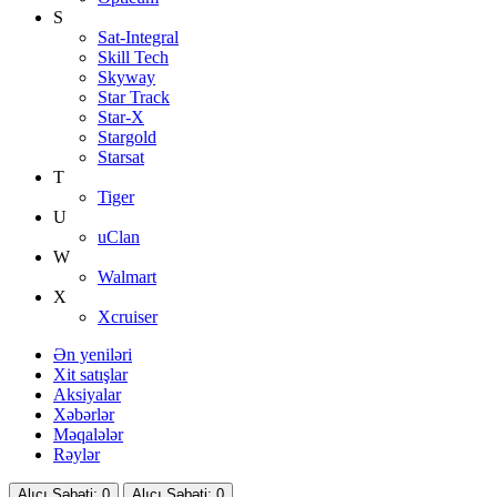
S
Sat-Integral
Skill Tech
Skyway
Star Track
Star-X
Stargold
Starsat
T
Tiger
U
uClan
W
Walmart
X
Xcruiser
Ən yeniləri
Xit satışlar
Aksiyalar
Xəbərlər
Məqalələr
Rəylər
Alıcı
Səbəti
: 0
Alıcı
Səbəti
: 0