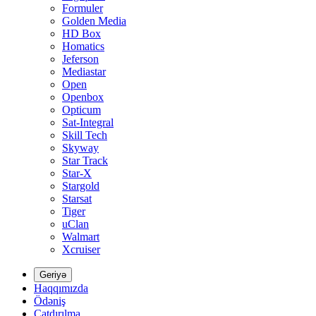
Formuler
Golden Media
HD Box
Homatics
Jeferson
Mediastar
Open
Openbox
Opticum
Sat-Integral
Skill Tech
Skyway
Star Track
Star-X
Stargold
Starsat
Tiger
uClan
Walmart
Xcruiser
Geriyə
Haqqımızda
Ödəniş
Çatdırılma