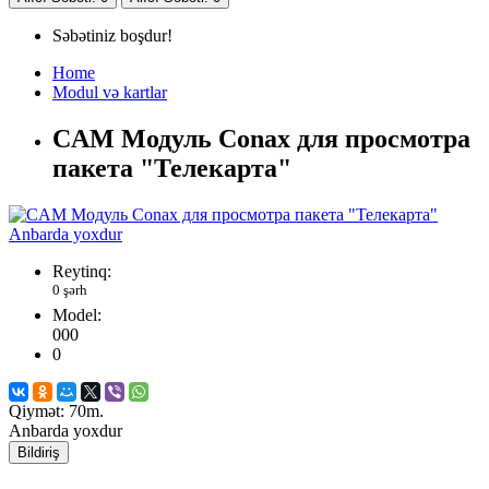
Səbətiniz boşdur!
Home
Modul və kartlar
CAM Модуль Conax для просмотра
пакета "Телекарта"
Anbarda yoxdur
Reytinq:
0 şərh
Model:
000
0
Qiymət:
70m.
Anbarda yoxdur
Bildiriş