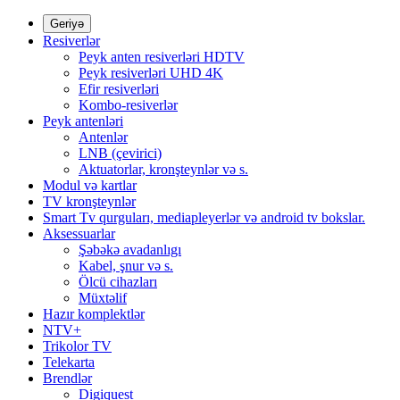
Geriyə
Resiverlər
Peyk anten resiverləri HDTV
Peyk resiverləri UHD 4K
Efir resiverləri
Kombo-resiverlər
Peyk antenləri
Antenlər
LNB (çevirici)
Aktuatorlar, kronşteynlər və s.
Modul və kartlar
TV kronşteynlər
Smart Tv qurguları, mediapleyerlər və android tv bokslar.
Aksessuarlar
Şəbəkə avadanlıgı
Kabel, şnur və s.
Ölcü cihazları
Müxtəlif
Hazır komplektlər
NTV+
Trikolor TV
Telekarta
Brendlər
Digiquest