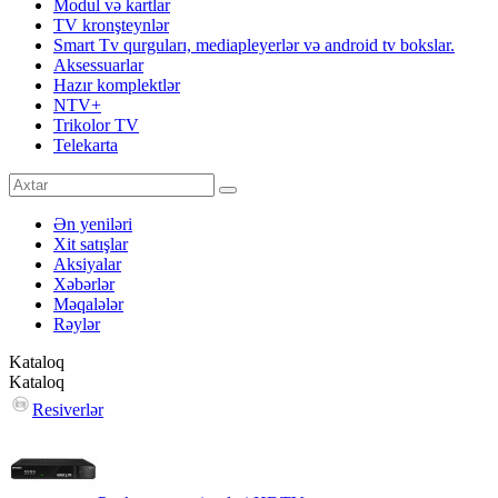
Modul və kartlar
TV kronşteynlər
Smart Tv qurguları, mediapleyerlər və android tv bokslar.
Aksessuarlar
Hazır komplektlər
NTV+
Trikolor TV
Telekarta
Ən yeniləri
Xit satışlar
Aksiyalar
Xəbərlər
Məqalələr
Rəylər
Kataloq
Kataloq
Resiverlər