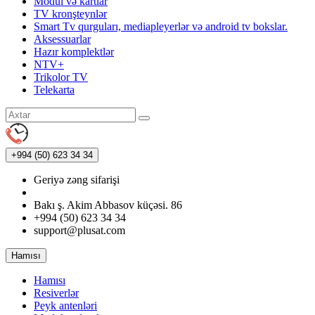
Modul və kartlar
TV kronşteynlər
Smart Tv qurguları, mediapleyerlər və android tv bokslar.
Aksessuarlar
Hazır komplektlər
NTV+
Trikolor TV
Telekarta
+994 (50)
623 34 34
Geriyə zəng sifarişi
Bakı ş. Akim Abbasov küçəsi. 86
+994 (50) 623 34 34
support@plusat.com
Hamısı
Hamısı
Resiverlər
Peyk antenləri