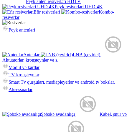
Peyk anten resiverləri HDTV
Peyk resiverləri UHD 4K
Efir resiverləri
Kombo-
resiverlər
Peyk antenləri
Antenlər
LNB (çevirici)
Aktuatorlar, kronşteynlər və s.
Modul və kartlar
TV kronşteynlər
Smart Tv qurguları, mediapleyerlər və android tv bokslar.
Aksessuarlar
Şəbəkə avadanlıgı
Kabel, şnur və