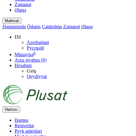
Zəmanət
Əlaqə
Məlimat
Haqqımızda
Ödəniş
Çatdırılma
Zəmanət
Əlaqə
Dil
Azerbaijani
Русский
0
Müqayisə
Arzu siyahısı (0)
Hesabım
Giriş
Qeydiyyat
Hamısı
Hamısı
Resiverlər
Peyk antenləri