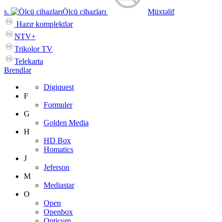
s.
Ölcü cihazları
Müxtəlif
Hazır komplektlər
NTV+
Trikolor TV
Telekarta
Brendlər
Digiquest
F
Formuler
G
Golden Media
H
HD Box
Homatics
J
Jeferson
M
Mediastar
O
Open
Openbox
Opticum